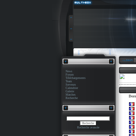
News
Forum
Téléchargements
Team
Serveurs
Calendrier
Galerie
Matches
Dern
Recherche
Recherche avancée