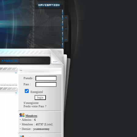
Pseudo :
Pass :
Enregistré
S'enregistrer
Perdu votre Pass
?
Membres
·
Admins :
6
·
Membres :
41737
[
Liste
]
·
Dernier :
ycatenoremy