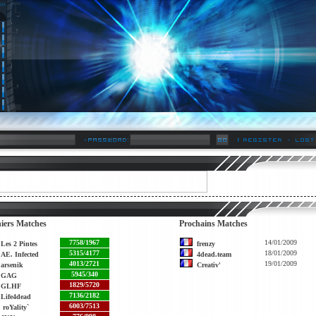
iers Matches
Prochains Matches
7758/1967
14/01/2009
Les 2 Pintes
frenzy
5315/4177
18/01/2009
AE. Infected
4dead.team
4013/2721
19/01/2009
arsenik
Creativ'
5945/340
GAG
1829/5720
GLHF
7136/2182
Life4dead
6003/7513
roYality`