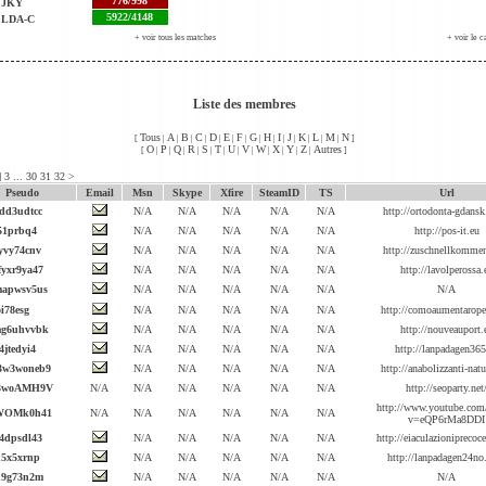
776/998
JKY
5922/4148
LDA-C
+ voir tous les matches
+ voir le c
Liste des membres
Tous
A
B
C
D
E
F
G
H
I
J
K
L
M
N
[
|
|
|
|
|
|
|
|
|
|
|
|
|
|
]
O
P
Q
R
S
T
U
V
W
X
Y
Z
Autres
[
|
|
|
|
|
|
|
|
|
|
|
|
]
]
3
...
30
31
32
>
Pseudo
Email
Msn
Skype
Xfire
SteamID
TS
Url
dd3udtcc
N/A
N/A
N/A
N/A
N/A
http://ortodonta-gdansk
51prbq4
N/A
N/A
N/A
N/A
N/A
http://pos-it.eu
yvy74cnv
N/A
N/A
N/A
N/A
N/A
http://zuschnellkomme
fyxr9ya47
N/A
N/A
N/A
N/A
N/A
http://lavolperossa.
apwsv5us
N/A
N/A
N/A
N/A
N/A
N/A
i78esg
N/A
N/A
N/A
N/A
N/A
http://comoaumentarope
mg6uhvvbk
N/A
N/A
N/A
N/A
N/A
http://nouveauport.
4jtedyi4
N/A
N/A
N/A
N/A
N/A
http://lanpadagen365
3w3woneb9
N/A
N/A
N/A
N/A
N/A
http://anabolizzanti-natu
3woAMH9V
N/A
N/A
N/A
N/A
N/A
N/A
http://seoparty.net
http://www.youtube.com
WOMk0h41
N/A
N/A
N/A
N/A
N/A
N/A
v=eQP6rMa8DDI
4dpsdl43
N/A
N/A
N/A
N/A
N/A
http://eiaculazioniprecoc
h5x5xrnp
N/A
N/A
N/A
N/A
N/A
http://lanpadagen24n
n9g73n2m
N/A
N/A
N/A
N/A
N/A
N/A