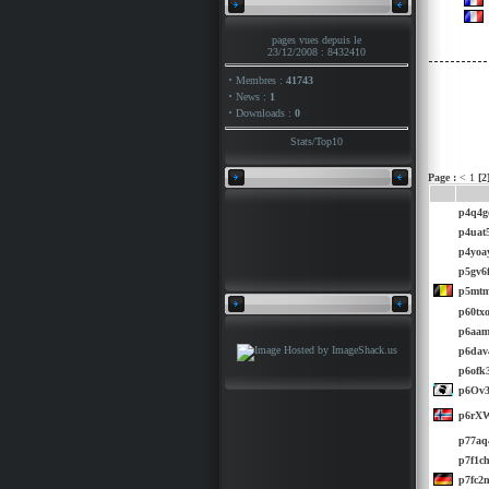
pages vues depuis le
23/12/2008 : 8432410
·
Membres :
41743
·
News :
1
·
Downloads :
0
Stats
/
Top10
Page :
<
1
[2
p4q4g
p4uat
p4yoa
p5gv6
p5mtm
p60txo
p6aa
p6dav
p6ofk
p6Ov
p6rX
p77aq
p7f1c
p7fc2