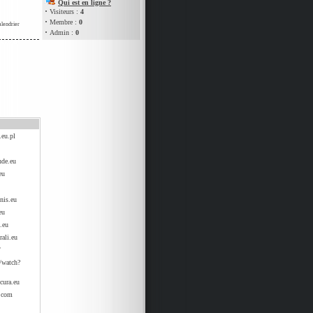
Qui est en ligne ?
·
Visiteurs :
4
·
Membre :
0
alendrier
·
Admin :
0
.eu.pl
nde.eu
eu
nis.eu
eu
.eu
rali.eu
/
/watch?
ecura.eu
o.com