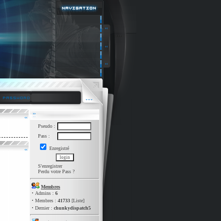
Pseudo :
Pass :
Enregistré
S'enregistrer
Perdu votre Pass
?
Membres
·
Admins :
6
·
Membres :
41733
[
Liste
]
·
Dernier :
chunkydispatch5