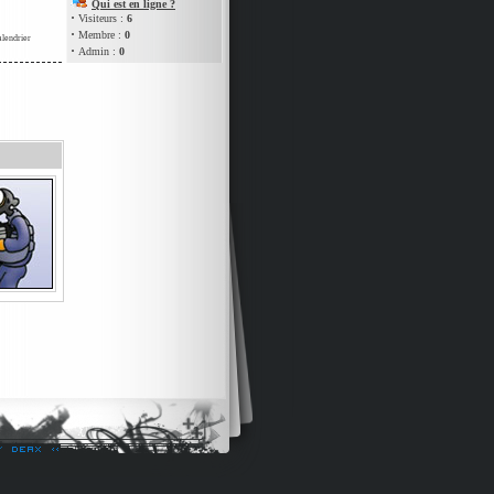
Qui est en ligne ?
·
Visiteurs :
6
·
Membre :
0
alendrier
·
Admin :
0