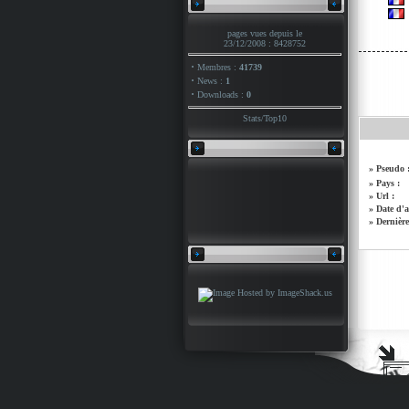
pages vues depuis le
23/12/2008 : 8428752
·
Membres :
41739
·
News :
1
·
Downloads :
0
Stats
/
Top10
» Pseudo 
» Pays :
» Url :
» Date d'a
» Dernière 