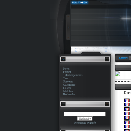
News
Forum
Téléchargements
Team
Serveurs
Calendrier
Galerie
Matches
Dern
Recherche
Recherche avancée