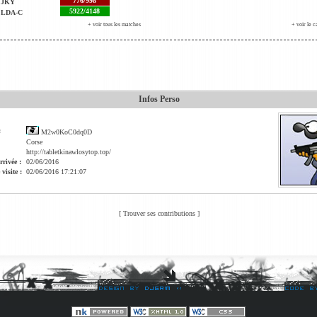
776/998
JKY
5922/4148
LDA-C
+ voir tous les matches
+ voir le c
Infos Perso
:
M2w0KoC0dq0D
Corse
http://tabletkinawlosytop.top/
rrivée :
02/06/2016
visite :
02/06/2016 17:21:07
[
Trouver ses contributions
]