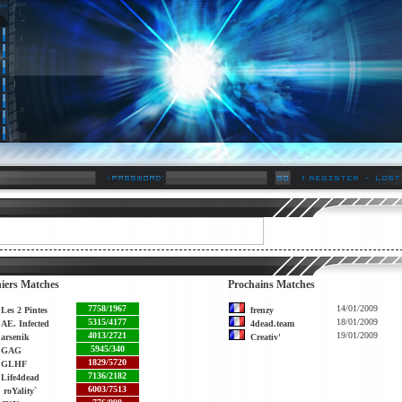
iers Matches
Prochains Matches
7758/1967
14/01/2009
Les 2 Pintes
frenzy
5315/4177
18/01/2009
AE. Infected
4dead.team
4013/2721
19/01/2009
arsenik
Creativ'
5945/340
GAG
1829/5720
GLHF
7136/2182
Life4dead
6003/7513
roYality`