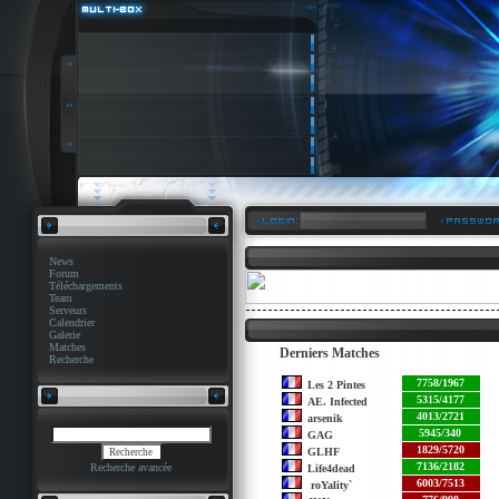
News
Forum
Téléchargements
Team
Serveurs
Calendrier
Galerie
Matches
Derniers Matches
Recherche
7758/1967
Les 2 Pintes
5315/4177
AE. Infected
4013/2721
arsenik
5945/340
GAG
1829/5720
GLHF
7136/2182
Recherche avancée
Life4dead
6003/7513
roYality`