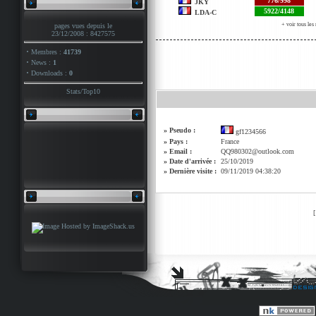
776/998
JKY
5922/4148
LDA-C
+ voir tous le
pages vues depuis le
23/12/2008 : 8427575
·
Membres :
41739
·
News :
1
·
Downloads :
0
Stats
/
Top10
» Pseudo :
gf1234566
» Pays :
France
» Email :
QQ980302@outlook.com
» Date d'arrivée :
25/10/2019
» Dernière visite :
09/11/2019 04:38:20