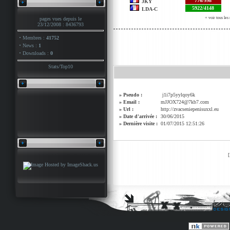
776/998
JKY
5922/4148
LDA-C
+ voir tous le
pages vues depuis le
23/12/2008 : 8436793
·
Membres :
41752
·
News :
1
·
Downloads :
0
Stats
/
Top10
» Pseudo :
j1i7p5yylqoy6k
» Email :
mJJOX724@7kb7.com
» Url :
http://zvacseniepenisuxxl.eu
» Date d'arrivée :
30/06/2015
» Dernière visite :
01/07/2015 12:51:26