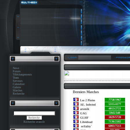
News
Forum
Téléchargements
Team
Serveurs
Calendrier
Galerie
Matches
Derniers Matches
Recherche
7758/1967
Les 2 Pintes
5315/4177
AE. Infected
4013/2721
arsenik
5945/340
GAG
1829/5720
GLHF
7136/2182
Recherche avancée
Life4dead
6003/7513
roYality`