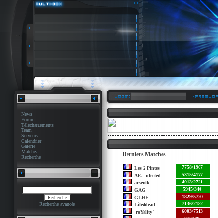
News
Forum
Téléchargements
Team
Serveurs
Calendrier
Galerie
Matches
Derniers Matches
Recherche
7758/1967
Les 2 Pintes
5315/4177
AE. Infected
4013/2721
arsenik
5945/340
GAG
1829/5720
GLHF
7136/2182
Recherche avancée
Life4dead
6003/7513
roYality`