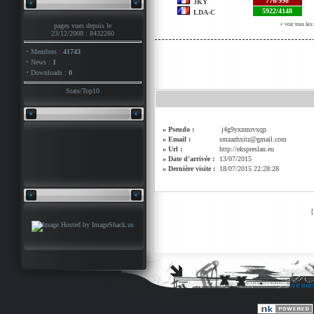
776/998
JKY
5922/4148
LDA-C
+ voir tous le
pages vues depuis le
23/12/2008 : 8432260
·
Membres :
41743
·
News :
1
·
Downloads :
0
Stats
/
Top10
» Pseudo :
j4g9yxnmrvxqp
» Email :
smzazhxitz@gmail.com
» Url :
http://ekspreslan.eu
» Date d'arrivée :
13/07/2015
» Dernière visite :
18/07/2015 22:28:28