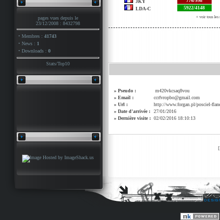
776/998
JKY
5922/4148
LDA-C
+ voir tous le
pages vues depuis le
23/12/2008 : 8432798
·
Membres :
41743
·
News :
1
·
Downloads :
0
Stats
/
Top10
» Pseudo :
m420vkcsaq8vou
» Email :
ccrfvropbo@gmail.com
» Url :
http://www.forgan.pl/posciel-fla
» Date d'arrivée :
27/01/2016
» Dernière visite :
02/02/2016 18:10:13