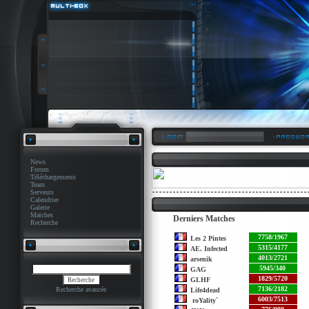
News
Forum
Téléchargements
Team
Serveurs
Calendrier
Galerie
Matches
Derniers Matches
Recherche
7758/1967
Les 2 Pintes
5315/4177
AE. Infected
4013/2721
arsenik
5945/340
GAG
1829/5720
GLHF
7136/2182
Recherche avancée
Life4dead
6003/7513
roYality`