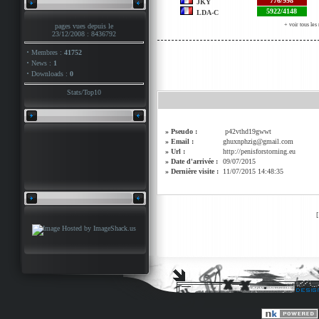
776/998
JKY
5922/4148
LDA-C
+ voir tous le
pages vues depuis le
23/12/2008 : 8436792
·
Membres :
41752
·
News :
1
·
Downloads :
0
Stats
/
Top10
» Pseudo :
p42vthd19gwwt
» Email :
ghuxnphzig@gmail.com
» Url :
http://penisforstorning.eu
» Date d'arrivée :
09/07/2015
» Dernière visite :
11/07/2015 14:48:35