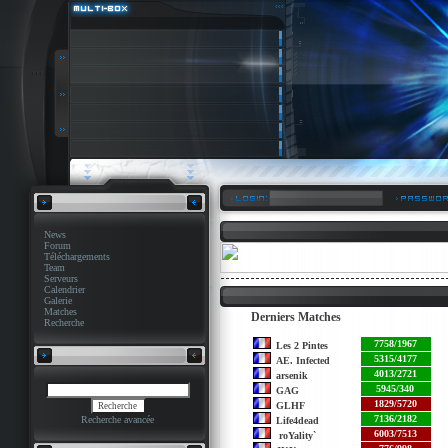
News
Forum
Téléchargements
Team
Serveurs
Calendrier
Galerie
Matches
Derniers Matches
Recherche
7758/1967
Les 2 Pintes
5315/4177
AE. Infected
4013/2721
arsenik
5945/340
GAG
1829/5720
GLHF
7136/2182
Recherche avancée
Life4dead
6003/7513
roYality`