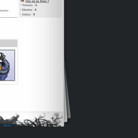
Qui est en ligne ?
·
Visiteurs :
6
·
Membre :
0
alendrier
·
Admin :
0