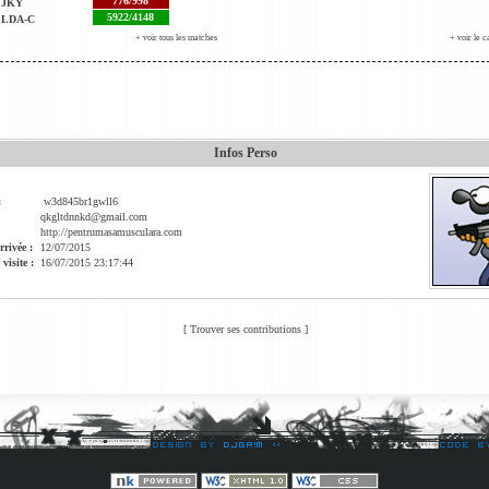
776/998
JKY
5922/4148
LDA-C
+ voir tous les matches
+ voir le c
Infos Perso
:
w3d845br1gwll6
qkgltdnnkd@gmail.com
http://pentrumasamusculara.com
rrivée :
12/07/2015
visite :
16/07/2015 23:17:44
[
Trouver ses contributions
]