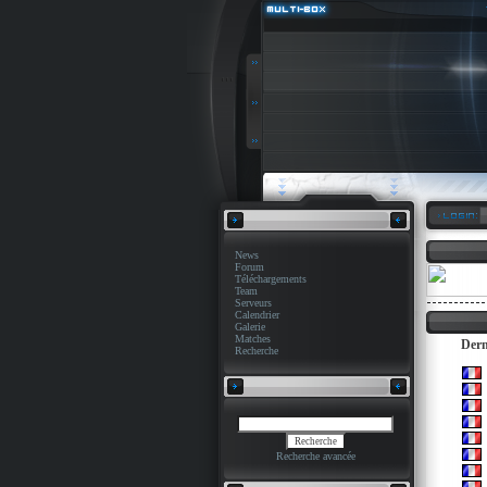
News
Forum
Téléchargements
Team
Serveurs
Calendrier
Galerie
Matches
Dern
Recherche
Recherche avancée