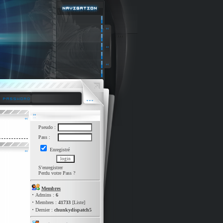
Pseudo :
Pass :
Enregistré
S'enregistrer
Perdu votre Pass
?
Membres
·
Admins :
6
·
Membres :
41733
[
Liste
]
·
Dernier :
chunkydispatch5