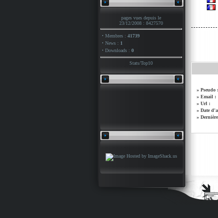
pages vues depuis le
23/12/2008 : 8427570
·
Membres :
41739
·
News :
1
·
Downloads :
0
Stats
/
Top10
» Pseudo 
» Email :
» Url :
» Date d'a
» Dernière 