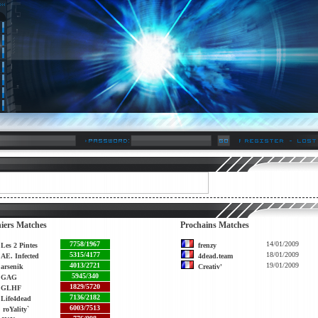
iers Matches
Prochains Matches
7758/1967
14/01/2009
Les 2 Pintes
frenzy
5315/4177
18/01/2009
AE. Infected
4dead.team
4013/2721
19/01/2009
arsenik
Creativ'
5945/340
GAG
1829/5720
GLHF
7136/2182
Life4dead
6003/7513
roYality`